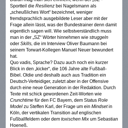
Sportteil die
Resilienz
bei Nagelsmann als
„scheußliches Wort“ bezeichnet, weniger
fremdsprachlich ausgebildete Leser aber mit der
Frage allein lässt, was der Bundestrainer denn damit
eigentlich sagen will. Wie selbstverständlich muss
man in der „SZ“ Wörter hinnehmen wie
struggeln
oder
Skills,
die im Interview Oliver Baumann bei
seinem Torwart-Kollegen Manuel Neuer bewundert
hat.
Quo vadis, Sprache? Dazu auch noch ein kurzer
Blick in den „kicker“, die 106 Jahre alte Fußball-
Bibel. Oldie und deshalb auch aus Tradition ein
Deutsch-Verteidiger, zuletzt aber in der Offensive
durch eine neue Generation in der Redaktion. Durch
Texte mit schick gewordenen Zeit-Worten wie
Crunchtime
für den FC Bayern, dem Status
Role
Model
zu Steffen Karl, der Frage um ein
Mindset
in
Köln, der vertikalen Transition auf englischen
Fußballfeldern oder dem
toxischen Mix
um Sebastian
Hoeneß.