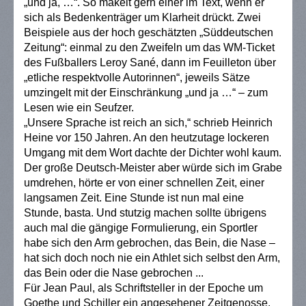
„und ja, …“. So mäkelt gern einer im Text, wenn er
sich als Bedenkenträger um Klarheit drückt. Zwei
Beispiele aus der hoch geschätzten „Süddeutschen
Zeitung“: einmal zu den Zweifeln um das WM-Ticket
des Fußballers Leroy Sané, dann im Feuilleton über
„etliche respektvolle Autorinnen“, jeweils Sätze
umzingelt mit der Einschränkung „und ja …“ – zum
Lesen wie ein Seufzer.
„
Unsere Sprache ist reich an sich,“ schrieb Heinrich
Heine vor 150 Jahren. An den heutzutage lockeren
Umgang mit dem Wort dachte der Dichter wohl kaum.
Der große Deutsch-Meister aber würde sich im Grabe
umdrehen, hörte er von einer schnellen Zeit, einer
langsamen Zeit. Eine Stunde ist nun mal eine
Stunde, basta. Und stutzig machen sollte übrigens
auch mal die gängige Formulierung, ein Sportler
habe sich den Arm gebrochen, das Bein, die Nase –
hat sich doch noch nie ein Athlet sich selbst den Arm,
das Bein oder die Nase gebrochen ...
Für Jean Paul, als Schriftsteller in der Epoche um
Goethe und Schiller ein angesehener Zeitgenosse,