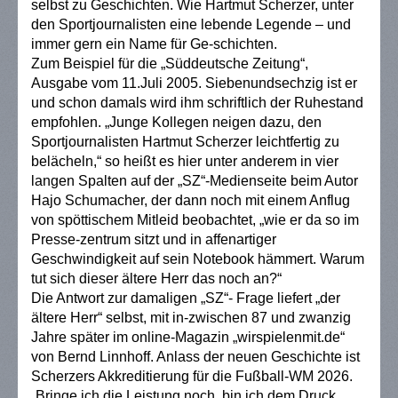
selbst zu Geschichten. Wie Hartmut Scherzer, unter
den Sportjournalisten eine lebende Legende – und
immer gern ein Name für Ge-schichten.
Zum Beispiel für die „Süddeutsche Zeitung“,
Ausgabe vom 11.Juli 2005. Siebenundsechzig ist er
und schon damals wird ihm schriftlich der Ruhestand
empfohlen. „Junge Kollegen neigen dazu, den
Sportjournalisten Hartmut Scherzer leichtfertig zu
belächeln,“ so heißt es hier unter anderem in vier
langen Spalten auf der „SZ“-Medienseite beim Autor
Hajo Schumacher, der dann noch mit einem Anflug
von spöttischem Mitleid beobachtet, „wie er da so im
Presse-zentrum sitzt und in affenartiger
Geschwindigkeit auf sein Notebook hämmert. Warum
tut sich dieser ältere Herr das noch an?“
Die Antwort zur damaligen „SZ“- Frage liefert „der
ältere Herr“ selbst, mit in-zwischen 87 und zwanzig
Jahre später im online-Magazin „wirspielenmit.de“
von Bernd Linnhoff. Anlass der neuen Geschichte ist
Scherzers Akkreditierung für die Fußball-WM 2026.
„Bringe ich die Leistung noch, bin ich dem Druck