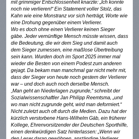
mit grimmiger Entschlossenheit knarzte: „Ich konnte
noch nie verlieren!“ Ein Statement voller Stolz, das
Kahn wie eine Monstranz vor sich herträgt, Worte wie
eine Drohung gegenüber einem Verlierer.
Wo es doch ohne einen Verlierer keinen Sieger
gäbe. Jeder vernünftige Mensch müsste wissen, dass
die Bedeutung, die wir dem Sieg und damit auch
dem Sieger zumessen, eine maßlose Übertreibung
sein kann. Wurden doch im Sport 2025 immer mal
wieder die Besten von einem Podest zum anderen
gejagt. Da bekam man manchmal gar nicht mehr mit,
dass der Sieger von heute noch gestern der Verlierer
war – und doch auch noch derselbe Mensch.
Man geht an Niederlagen zugrunde,“ schreibt der
„
Sozialwissenschaftler Jan Philipp Reemtsma, „und
wo man nicht zugrunde geht, wird man deformiert.“
Nicht zuletzt auch oft durch die Medien. Dazu hat der
kürzlich verstorbene Hans-Wilhelm Gäb, ein früherer
Kollege, Ehrenvorsitzender der Deutschen Sporthilfe,
einen denkwürdigen Satz hinterlassen: „Wenn wir
den Leser daran gewöhnen, anständige Verlierer