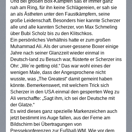
Und bei großen Box-Kämpfen saß er immer ganz
nah am Ring, für ihn keine Schlägereien, er sah sie
an als Ästheten unter den Faustkämpfern, seine
große Leidenschaft. Besonders hier kannte Scherzer
alle und alle kannten Scherzer, von Max Schmeling
über Bubi Scholz bis zu den Klitschkos.
Ein persönliches Verhältnis hatte er zum großen
Muhammad Ali. Als der unver-gessene Boxer einige
Jahre nach seiner Glanzzeit wieder einmal in
Deutsch-land zu Besuch war, flüsterte er Scherzer ins
Ohr: „We´re getting old.“ Das war wohl eines der
wenigen Male, dass der Angesprochene nicht
wusste, was „The Greatest“ damit gemeint haben
könnte. Bemerkenswert, mit welchem Trick sich
Scherzer in den USA einmal den gesperrten Weg zu
Ali verschaffte: „Sagt ihm, ich sei der Deutsche mit
der Glatze.“
Es wird dieses ganz spezielle Markenzeichen auch
jetzt bestimmt ins Auge fallen, aus der Ferne am
Bildschirm bei Übertragungen von
Pressekonferenzen zur Fußball-WM. Wie vor dem