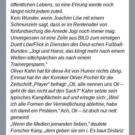
öffentlichen Lebens, so eine Ehrung werde noch
längst nicht jedem zuteil.
Kein Wunder, wenn Joachim Löw mit einem
Schmunzeln sagt, dass er im Rentenalter von
fünfundsechzig die Anrede Jogi noch immer mag.
Unvergessen ist eine Zeile aus BILD zum einstigen
Duett Löw/Flick in Diensten des Deut-schen Fußball-
Bundes: „Jogi und Hansi, das klingt mehr nach einem
Wellen-sittichpärchen als nach einem
Trainergespann.“
Oliver Kahn hat für diese Art von Humor nichts übrig.
Einmal hat ihn der Komiker Oliver Pocher für die
Zeitschrift „Player“ befragt: „Oli, alle nennen uns Oli –
geht dir das nicht auf den Sack?“ Kahn setzte sein
typisches Kampflächeln auf und erregte sich: „Weil
ich alle Formen der Verniedlichung ablehne, habe
ich damit ein Problem.“ Ach, Oli – ist doch nur nett
gemeint!
„
Wenn die Medien jemanden lieben,“ deutete
Forscher Kany, „dem geben sie ein i. Es baut Distanz