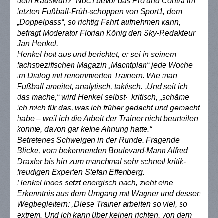
dem Rauswurf?“ Noch bevor das Pro und Contra im
letzten Fußball-Früh-schoppen von Sport1, dem
„Doppelpass“, so richtig Fahrt aufnehmen kann,
befragt Moderator Florian König den Sky-Redakteur
Jan Henkel.
Henkel holt aus und berichtet, er sei in seinem
fachspezifischen Magazin „Machtplan“ jede Woche
im Dialog mit renommierten Trainern. Wie man
Fußball arbeitet, analytisch, taktisch. „Und seit ich
das mache,“ wird Henkel selbst- kritisch, „schäme
ich mich für das, was ich früher gedacht und gemacht
habe – weil ich die Arbeit der Trainer nicht beurteilen
konnte, davon gar keine Ahnung hatte.“
Betretenes Schweigen in der Runde. Fragende
Blicke, vom bekennenden Boulevard-Mann Alfred
Draxler bis hin zum manchmal sehr schnell kritik-
freudigen Experten Stefan Effenberg.
Henkel indes setzt energisch nach, zieht eine
Erkenntnis aus dem Umgang mit Wagner und dessen
Wegbegleitern: „Diese Trainer arbeiten so viel, so
extrem. Und ich kann über keinen richten, von dem