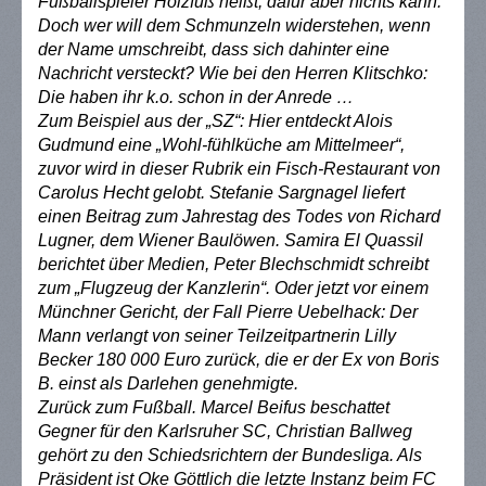
Fußballspieler Holzfuß heißt, dafür aber nichts kann.
Doch wer will dem Schmunzeln widerstehen, wenn
der Name umschreibt, dass sich dahinter eine
Nachricht versteckt? Wie bei den Herren Klitschko:
Die haben ihr k.o. schon in der Anrede …
Zum Beispiel aus der „SZ“: Hier entdeckt Alois
Gudmund eine „Wohl-fühlküche am Mittelmeer“,
zuvor wird in dieser Rubrik ein Fisch-Restaurant von
Carolus Hecht gelobt. Stefanie Sargnagel liefert
einen Beitrag zum Jahrestag des Todes von Richard
Lugner, dem Wiener Baulöwen. Samira El Quassil
berichtet über Medien, Peter Blechschmidt schreibt
zum „Flugzeug der Kanzlerin“. Oder jetzt vor einem
Münchner Gericht, der Fall Pierre Uebelhack: Der
Mann verlangt von seiner Teilzeitpartnerin Lilly
Becker 180 000 Euro zurück, die er der Ex von Boris
B. einst als Darlehen genehmigte.
Zurück zum Fußball. Marcel Beifus beschattet
Gegner für den Karlsruher SC, Christian Ballweg
gehört zu den Schiedsrichtern der Bundesliga. Als
Präsident ist Oke Göttlich die letzte Instanz beim FC