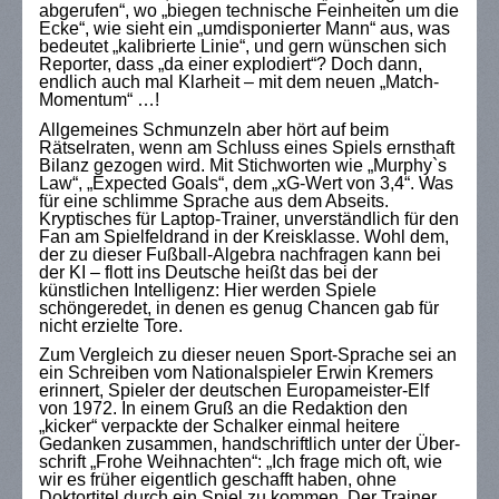
abgerufen“, wo „biegen technische Feinheiten um die
Ecke“, wie sieht ein „umdisponierter Mann“ aus, was
bedeutet „kalibrierte Linie“, und gern wünschen sich
Reporter, dass „da einer explodiert“? Doch dann,
endlich auch mal Klarheit – mit dem neuen „Match-
Momentum“ …!
Allgemeines Schmunzeln aber hört auf beim
Rätselraten, wenn am Schluss eines Spiels ernsthaft
Bilanz gezogen wird. Mit Stichworten wie „Murphy`s
Law“, „Expected Goals“, dem „xG-Wert von 3,4“. Was
für eine schlimme Sprache aus dem Abseits.
Kryptisches für Laptop-Trainer, unverständlich für den
Fan am Spielfeldrand in der Kreisklasse. Wohl dem,
der zu dieser Fußball-Algebra nachfragen kann bei
der KI – flott ins Deutsche heißt das bei der
künstlichen Intelligenz: Hier werden Spiele
schöngeredet, in denen es genug Chancen gab für
nicht erzielte Tore.
Zum Vergleich zu dieser neuen Sport-Sprache sei an
ein Schreiben vom Nationalspieler Erwin Kremers
erinnert, Spieler der deutschen Europameister-Elf
von 1972. In einem Gruß an die Redaktion den
„kicker“ verpackte der Schalker einmal heitere
Gedanken zusammen, handschriftlich unter der Über-
schrift „Frohe Weihnachten“: „Ich frage mich oft, wie
wir es früher eigentlich geschafft haben, ohne
Doktortitel durch ein Spiel zu kommen. Der Trainer