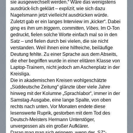
sie ausgewechselt werden.“ Wäre das wenigstens
ausdrück-lich geklärt –
explizit
, wie sich dazu
Nagelsmann jetzt vielleicht ausdrücken würde.
Zuletzt gab er ein langes Interview im „kicker“. Dabei
ging es ihm um
triggern
,
committen,
Vibes.
Im O-Ton
gedruckt, fielen solche Worte einfach mal so in den
Satz – und fielen durch bei vielen, die sie nicht
verstanden. Weil ihnen eine hilfreiche, beiläufige
Deutung fehlte. Zu einer Sprache aus dem Abseits,
die eher begriffen wurde in einer elitären Klasse von
Laptop-Trainern, nicht jedoch am Aschenplatz in der
Kreisliga.
Die in akademischen Kreisen wohlgeschätzte
„Süddeutsche Zeitung“ glänzte über viele Jahre
hinweg mit der Kolumne „Sprachlabor“, immer in der
Samstag-Ausgabe, eine lange Spalte, von oben
rechts nach unten. Vor Monaten endete diese
lesenswerte Ruprik, gestorben mit dem Tod des
Deutsch-Meisters Hermann Unterstöger,
unvergessen als ein großer Aufklärer.
Daran mag man sich erinnern, wenn der „SZ“-