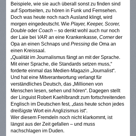
Beispiele, wie sie auch überall sonst zu finden sind
auf Sportseiten, zu hören in Funk und Fernsehen.
Doch was heute noch nach Ausland klingt, wird
morgen eingedeutscht. Wie
Player,
Keeper, Scorer,
Double
oder
Coach
– so denkt wohl auch nur noch
der Laie bei
VAR
an eine Krankenkasse,
Corner
der
Opa an einen Schnaps und
Pressing
die Oma an
einen Kreissaal.
„
Qualität im Journalismus fängt an mit der Sprache.
Mit einer Sprache, die Standards setzen muss,“
forderte einmal das Medien-Magazin „Journalist“.
Und hat eine Mitverantwortung verlangt für
verständliches Deutsch, das „Millionen von
Menschen lesen, sehen und hören“. Dagegen stellt
der Linguist Robert Kaehlbrandt zum fortschreitenden
Englisch im Deutschen fest, „dass heute schon jedes
dreißigste Wort ein Anglizismus ist“.
Wer diesem Fremdeln noch nicht klarkommt, ist
längst aus der Zeit gefallen – und muss
nachschlagen im Duden.