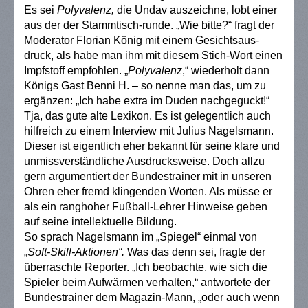
Es sei
Polyvalenz,
die Undav auszeichne, lobt einer
aus der der Stammtisch-runde. „Wie bitte?“ fragt der
Moderator Florian König mit einem Gesichtsaus-
druck, als habe man ihm mit diesem Stich-Wort einen
Impfstoff empfohlen. „
Polyvalenz
,“ wiederholt dann
Königs Gast Benni H. – so nenne man das, um zu
ergänzen: „Ich habe extra im Duden nachgeguckt!“
Tja, das gute alte Lexikon. Es ist gelegentlich auch
hilfreich zu einem Interview mit Julius Nagelsmann.
Dieser ist eigentlich eher bekannt für seine klare und
unmissverständliche Ausdrucksweise. Doch allzu
gern argumentiert der Bundestrainer mit in unseren
Ohren eher fremd klingenden Worten. Als müsse er
als ein ranghoher Fußball-Lehrer Hinweise geben
auf seine intellektuelle Bildung.
So sprach Nagelsmann im „Spiegel“ einmal von
„
Soft-Skill-Aktionen“.
Was das denn sei, fragte der
überraschte Reporter. „Ich beobachte, wie sich die
Spieler beim Aufwärmen verhalten,“ antwortete der
Bundestrainer dem Magazin-Mann, „oder auch wenn