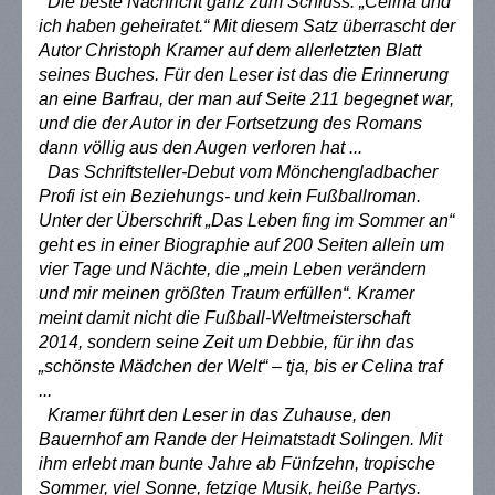
Die beste Nachricht ganz zum Schluss: „Celina und
ich haben geheiratet.“ Mit diesem Satz überrascht der
Autor Christoph Kramer auf dem allerletzten Blatt
seines Buches. Für den Leser ist das die Erinnerung
an eine Barfrau, der man auf Seite 211 begegnet war,
und die der Autor in der Fortsetzung des Romans
dann völlig aus den Augen verloren hat ...
Das Schriftsteller-Debut vom Mönchengladbacher
Profi ist ein Beziehungs- und kein Fußballroman.
Unter der Überschrift „Das Leben fing im Sommer an“
geht es in einer Biographie auf 200 Seiten allein um
vier Tage und Nächte, die „mein Leben verändern
und mir meinen größten Traum erfüllen“. Kramer
meint damit nicht die Fußball-Weltmeisterschaft
2014, sondern seine Zeit um Debbie, für ihn das
„schönste Mädchen der Welt“ – tja, bis er Celina traf
...
Kramer führt den Leser in das Zuhause, den
Bauernhof am Rande der Heimatstadt Solingen. Mit
ihm erlebt man bunte Jahre ab Fünfzehn, tropische
Sommer, viel Sonne, fetzige Musik, heiße Partys.