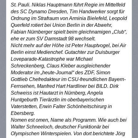
St. Pauli. Niklas Hauptmann führt Regie im Mittelfeld
des SC Dynamo Dresden, Tim Handwerker sorgt für
Ordnung im Strafraum von Arminia Bielefeld, Leopold
Querfeld rotiert bei Union Berlin in der Abwehr,
Fabian Nürnberger spielt beim gleichnamigen „Club“,
ehe er zum SV Darmstadt 98 wechselt.
Nicht mehr auf der Höhe ist Peter Hauptvogel, bei Air
Berlin einst Medienchef. Gutachter zur Duisburger
Loveparade-Katastrophe war Michael
Schreckenberg, Claus Kleber ausgleichender
Moderator im „heute-Journal“ des ZDF, Simon
Gottlieb Chefredakteur im CSU-freundlichen Bayern-
Fernsehen, Manfred Hart Hardliner bei BILD. Dirk
Schweiss ist Hautarzt in Nürnberg, Angela
Huntgeburth Tierärztin im oberbayerischen
Vaterstetten, Erwin Falter Schönheitschirurg in
Ebersberg.
Nomen est omen, Name als Programm. Wie auch bei
Walter Schneeloch, deutscher Funktionär bei
Olympischen Winterspielen. Von dort berichtete Jörg