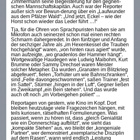
Zimmermann seine Begeisterung für den gegneri-
schen Mannschaftskapitän. Auch war der Reporter
außer sich vor Bewun-derung über ein „Laufwunder
aus dem Pfälzer Wald“: „Und jetzt, Eckel – wie der
Horst schon wieder das Leder führt …!“
Tja, für die Ohren von Sprachpuristen haben sie am
Mikrofon auch seinerzeit schon mal einen rechten
Schmarrn dahergeredet. In den fünfziger und Anfang
der sechziger Jahre als „im Hexenkessel die Trauben
hochgehängt“ waren, „von hinten raus agiert“ wurde,
man aufzeigte, „wo gnadenlos der Hammer hängt“.
Wortgewaltige Haudegen wie Ludwig Maibohm, Kurt
Brumme oder Sammy Drechsel waren Meister
solcher Metapher. Da wurden „Granaten im Blitzkrieg
abgefeuert“, fielen „Torhüter um wie Bahnschranken“,
sind „Felle davongeschwommen“, saßen Trainer „fest
im Sattel“, Stürmer „hingen in der Luft“, Gegner ließen
im Zweikampf „ein Bein stehen“. Und das wurde
auch oft noch „im Vorbeigehen poliert“ ...
Reportagen von gestern, wie Kino im Kopf. Dort
bleiben heutzutage viele Fragezeichen hängen, mit
teils kuriosen, rätselhaften Formulierungen. Was
passiert, wenn zu hören ist, dass „gleich Genialität
wie ein Donnerschlag aufblitzt“, wie sieht das
„kompakte Stehen“ aus, wo bleibt der „kongeniale
Partner“, wer demonstriert „exemplarische Disziplin
auf dem Rasen“, wann wird endlich „Leistung