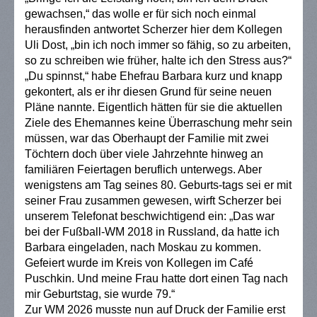
gewachsen,“ das wolle er für sich noch einmal
herausfinden antwortet Scherzer hier dem Kollegen
Uli Dost, „bin ich noch immer so fähig, so zu arbeiten,
so zu schreiben wie früher, halte ich den Stress aus?“
„
Du spinnst,“ habe Ehefrau Barbara kurz und knapp
gekontert, als er ihr diesen Grund für seine neuen
Pläne nannte. Eigentlich hätten für sie die aktuellen
Ziele des Ehemannes keine Überraschung mehr sein
müssen, war das Oberhaupt der Familie mit zwei
Töchtern doch über viele Jahrzehnte hinweg an
familiären Feiertagen beruflich unterwegs. Aber
wenigstens am Tag seines 80. Geburts-tags sei er mit
seiner Frau zusammen gewesen, wirft Scherzer bei
unserem Telefonat beschwichtigend ein: „Das war
bei der Fußball-WM 2018 in Russland, da hatte ich
Barbara eingeladen, nach Moskau zu kommen.
Gefeiert wurde im Kreis von Kollegen im Café
Puschkin. Und meine Frau hatte dort einen Tag nach
mir Geburtstag, sie wurde 79.“
Zur WM 2026 musste nun auf Druck der Familie erst