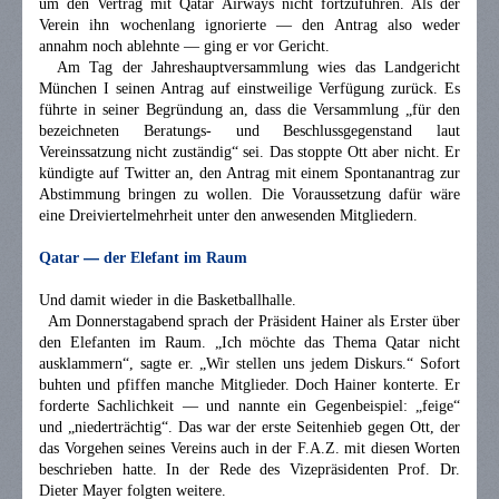
um den Vertrag mit Qatar Airways nicht fortzuführen. Als der
Verein ihn wochenlang ignorierte — den Antrag also weder
annahm noch ablehnte — ging er vor Gericht.
Am Tag der Jahreshauptversammlung wies das Landgericht
München I seinen Antrag auf einstweilige Verfügung zurück. Es
führte in seiner Begründung an, dass die Versammlung „für den
bezeichneten Beratungs- und Beschlussgegenstand laut
Vereinssatzung nicht zuständig“ sei. Das stoppte Ott aber nicht. Er
kündigte auf Twitter an, den Antrag mit einem Spontanantrag zur
Abstimmung bringen zu wollen. Die Voraussetzung dafür wäre
eine Dreiviertelmehrheit unter den anwesenden Mitgliedern.
—
Qatar
der Elefant im Raum
Und damit wieder in die Basketballhalle.
Am Donnerstagabend sprach der Präsident Hainer als Erster über
den Elefanten im Raum. „Ich möchte das Thema Qatar nicht
ausklammern“, sagte er. „Wir stellen uns jedem Diskurs.“ Sofort
buhten und pfiffen manche Mitglieder. Doch Hainer konterte. Er
forderte Sachlichkeit — und nannte ein Gegenbeispiel: „feige“
und „niederträchtig“. Das war der erste Seitenhieb gegen Ott, der
das Vorgehen seines Vereins auch in der F.A.Z. mit diesen Worten
beschrieben hatte. In der Rede des Vizepräsidenten Prof. Dr.
Dieter Mayer folgten weitere.