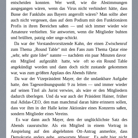
entscheiden konnten. Wer weiß, wie die Abstimmungen
ausgegangen wären, wenn das Virus nicht verhindert hätte, dass
Busse der Fanklubs aus Bayern angerollt wären? Man sollte aber
auch nicht vergessen, dass auf dem Podium mit den Funktionären
Profis in ihren Bereichen saßen — und sich immer wieder wie
Amateure verhielten. Sie antworten, wenn die Mitglieder buhten
und brüllten, patzig oder unge-schickt.
Da war der Vorstandsvorsitzende Kahn, der einen Zwischenruf
zum Thema „Round Table“ mit den Fans zum Thema Qatar eine
„sehr, sehr gute Idee“ nannte — nachdem ein paar Minuten davor
ein Mitglied aufgezählt hatte, wie oft so ein Round Table
angekündigt worden und dann doch nicht zustande gekommen
war, was zum größten Applaus des Abends führte.
Da war der Vizepräsident Mayer, der die undankbare Aufgabe
hatte, den Tagesordnungspunkt 9 zu leiten — und immer wieder
auf seinen Titel als Jurist verwies, als wäre er den Mitgliedern
dadurch überlegen. Und da war auch der Präsident Hainer, früher
mal Adidas-CEO, den man manchmal daran hätte erinnern sollen,
dass vor ihm in der Halle keine Aktionäre eines Konzerns saßen,
sondern Mitglieder eines Vereins.
Es war dann auch Mayer, dem der unglücklichste Satz des
Abends rausrutschte. Als ein Mitglied in einem Vortrag in
Anspielung auf den abgelehnten Ott-Antrag anmerkte, dass
Demokratie anders gehe, antwortete Mayer: „Es geht hier nicht