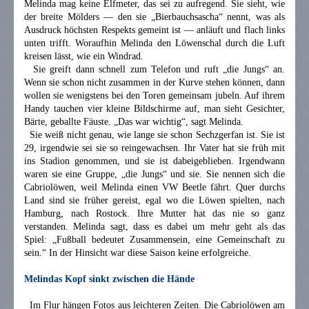
Melinda mag keine Elfmeter, das sei zu aufregend. Sie sieht, wie
der breite Mölders — den sie „Bierbauchsascha“ nennt, was als
Ausdruck höchsten Respekts gemeint ist — anläuft und flach links
unten trifft. Woraufhin Melinda den Löwenschal durch die Luft
kreisen lässt, wie ein Windrad.
Sie greift dann schnell zum Telefon und ruft „die Jungs“ an.
Wenn sie schon nicht zusammen in der Kurve stehen können, dann
wollen sie wenigstens bei den Toren gemeinsam jubeln. Auf ihrem
Handy tauchen vier kleine Bildschirme auf, man sieht Gesichter,
Bärte, geballte Fäuste. „Das war wichtig“, sagt Melinda.
Sie weiß nicht genau, wie lange sie schon Sechzgerfan ist. Sie ist
29, irgendwie sei sie so reingewachsen. Ihr Vater hat sie früh mit
ins Stadion genommen, und sie ist dabeigeblieben. Irgendwann
waren sie eine Gruppe, „die Jungs“ und sie. Sie nennen sich die
Cabriolöwen, weil Melinda einen VW Beetle fährt. Quer durchs
Land sind sie früher gereist, egal wo die Löwen spielten, nach
Hamburg, nach Rostock. Ihre Mutter hat das nie so ganz
verstanden. Melinda sagt, dass es dabei um mehr geht als das
Spiel: „Fußball bedeutet Zusammensein, eine Gemeinschaft zu
sein.“ In der Hinsicht war diese Saison keine erfolgreiche.
Melindas Kopf sinkt zwischen die Hände
Im Flur hängen Fotos aus leichteren Zeiten. Die Cabriolöwen am