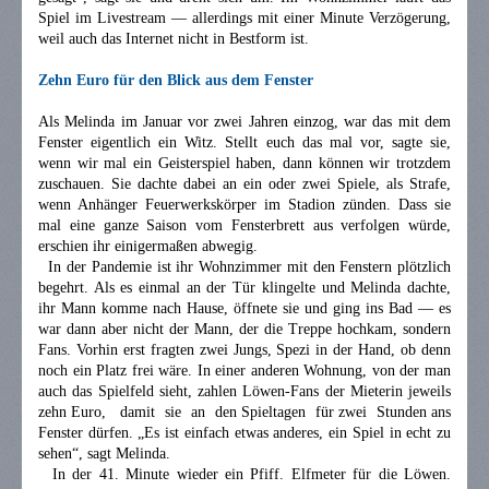
Spiel im Livestream — allerdings mit einer Minute Verzögerung,
weil auch das Internet nicht in Bestform ist.
Zehn Euro für den Blick aus dem Fenster
Als Melinda im Januar vor zwei Jahren einzog, war das mit dem
Fenster eigentlich ein Witz. Stellt euch das mal vor, sagte sie,
wenn wir mal ein Geisterspiel haben, dann können wir trotzdem
zuschauen. Sie dachte dabei an ein oder zwei Spiele, als Strafe,
wenn Anhänger Feuerwerkskörper im Stadion zünden. Dass sie
mal eine ganze Saison vom Fensterbrett aus verfolgen würde,
erschien ihr einigermaßen abwegig.
In der Pandemie ist ihr Wohnzimmer mit den Fenstern plötzlich
begehrt. Als es einmal an der Tür klingelte und Melinda dachte,
ihr Mann komme nach Hause, öffnete sie und ging ins Bad — es
war dann aber nicht der Mann, der die Treppe hochkam, sondern
Fans. Vorhin erst fragten zwei Jungs, Spezi in der Hand, ob denn
noch ein Platz frei wäre. In einer anderen Wohnung, von der man
auch das Spielfeld sieht, zahlen Löwen-Fans der Mieterin jeweils
zehn Euro, damit sie an den Spieltagen für zwei Stunden ans
Fenster dürfen. „Es ist einfach etwas anderes, ein Spiel in echt zu
sehen“, sagt Melinda.
In der 41. Minute wieder ein Pfiff. Elfmeter für die Löwen.