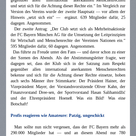
gegenüber allen international anerkannten Menschenrechten
und setzt sich für die Achtung dieser Rechte ein.“ Im Vergleich zur
Version des Vereins wurde der zweite Hauptsatz — vor allem der
Hinweis „setzt sich ein“ — ergänzt. 639 Mitglieder dafür, 25
dagegen. Angenommen.
Der zweite Antrag: „Der Club setzt sich als Mehrheitsaktionär
der FC Bayern München AG für die Umsetzung der Leitprinzipien
für Wirtschaft und Menschenrechte der Vereinten Nationen ein.“
595 Mitglieder dafür, 60 dagegen. Angenommen.
Das führte zu Freude unter den Fans — und davor schon zu einer
der Szenen des Abends. Als der Abstimmungsleiter fragte, wer
dagegen sei, dass der Klub sich in der Satzung zum Respekt
gegenüber allen international anerkannten Menschenrechten
bekenne und sich für die Achtung dieser Rechte einsetze, hoben
auch sechs Männer ihre Stimmkarte: Der Präsident Hainer, der
Vizepräsident Mayer, der Vorstandsvorsitzende Oliver Kahn, der
Finanzvorstand Dree-sen, der Sportvorstand Hasan Salihamidžić
und der Ehrenpräsident Hoeneß. Was ein Bild! Was eine
Botschaft!
Profis reagieren wie Amateure: Patzig, ungeschickt
Man sollte nun nicht vergessen, dass der FC Bayern mehr als
290.000 Mitglieder hat — und an diesem Abend nur 780