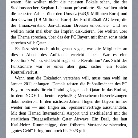
waren. Sie wollten nicht die neuesten Pokale sehen, die der
Stadionsprecher Stephan Lehmann präsentierte. Sie wollten nicht
die neuesten Zahlen über den Umsatz (643,9 Millionen Euro) und
den Gewinn (1,9 Millionen Euro) der Profifußball-AG lesen, die
der Finanzvorstand Jan-Christian Dreesen einordnete. Und sie
wollten nicht mal über das Impfen diskutieren. Sie wollten über
das Thema sprechen, über das der FC Bayern mit ihnen sonst nicht
sprechen will: Qatar.
Es lässt sich noch nicht genau sagen, was die Mitglieder an
diesem Abend des Aufstands erreicht haben. War es eine
Rebellion? War es vielleicht sogar eine Revolution? Aus Sicht der
Funktionäre war es eines aber ganz sicher: ein totaler
Kontrollverlust.
Wenn man die Eskalation verstehen will, muss man wohl im
Januar 2011 anfangen. Damals reisten die Fußballmänner des FC
Bayern erstmals für ein Trainingslager nach Qatar. In das Emirat,
in dem NGOs bis heute regelmäßig Menschenrechtsverletzungen
dokumentieren. In den nächsten Jahren flogen die Bayern immer
wieder hin — und fingen an, Sponsorenverträge auszuhandeln.
Mit dem Hamad International Airport und anschließend mit der
staatlichen Fluggesellschaft Qatar Airways. Ein Deal, der laut
Karl-Heinz Rummenigge, dem früheren Vorstandsvorsitzenden,
„gutes Geld“ bringt und noch bis 2023 gilt.