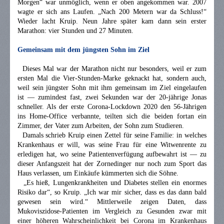
Morgen“ war unmöglich, wenn er oben angekommen war. 2007
wagte er sich ans Laufen. „Nach 200 Metern war da Schluss!“
Wieder lacht Kruip. Neun Jahre später kam dann sein erster
Marathon: vier Stunden und 27 Minuten.
Gemeinsam mit dem jüngsten Sohn im Ziel
Dieses Mal war der Marathon nicht nur besonders, weil er zum
ersten Mal die Vier-Stunden-Marke geknackt hat, sondern auch,
weil sein jüngster Sohn mit ihm gemeinsam im Ziel eingelaufen
ist — zumindest fast, zwei Sekunden war der 20-jährige Jonas
schneller. Als der erste Corona-Lockdown 2020 den 56-Jährigen
ins Home-Office verbannte, teilten sich die beiden fortan ein
Zimmer, der Vater zum Arbeiten, der Sohn zum Studieren.
Damals schrieb Kruip einen Zettel für seine Familie: in welches
Krankenhaus er will, was seine Frau für eine Witwenrente zu
erledigen hat, wo seine Patientenverfügung aufbewahrt ist — zu
dieser Anfangszeit hat der Zornedinger nur noch zum Sport das
Haus verlassen, um Einkäufe kümmerten sich die Söhne.
„Es hieß, Lungenkrankheiten und Diabetes stellen ein enormes
Risiko dar“, so Kruip. „Ich war mir sicher, dass es das dann bald
gewesen sein wird.“ Mittlerweile zeigen Daten, dass
Mukoviszidose-Patienten im Vergleich zu Gesunden zwar mit
einer höheren Wahrscheinlichkeit bei Corona im Krankenhaus