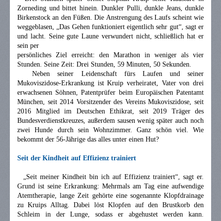
Zorneding und bittet hinein. Dunkler Pulli, dunkle Jeans, dunkle
Birkenstock an den Füßen. Die Anstrengung des Laufs scheint wie
weggeblasen, „Das Gehen funktioniert eigentlich sehr gut“, sagt er
und lacht. Seine gute Laune verwundert nicht, schließlich hat er
sein per
persönliches Ziel erreicht: den Marathon in weniger als vier
Stunden. Seine Zeit: Drei Stunden, 59 Minuten, 50 Sekunden.
Neben seiner Leidenschaft fürs Laufen und seiner
Mukoviszidose-Erkrankung ist Kruip verheiratet, Vater von drei
erwachsenen Söhnen, Patentprüfer beim Europäischen Patentamt
München, seit 2014 Vorsitzender des Vereins Mukoviszidose, seit
2016 Mitglied im Deutschen Ethikrat, seit 2019 Träger des
Bundesverdienstkreuzes, außerdem sausen wenig später auch noch
zwei Hunde durch sein Wohnzimmer. Ganz schön viel. Wie
bekommt der 56-Jährige das alles unter einen Hut?
Seit der Kindheit auf Effizienz trainiert
„Seit meiner Kindheit bin ich auf Effizienz trainiert“, sagt er.
Grund ist seine Erkrankung: Mehrmals am Tag eine aufwendige
Atemtherapie, lange Zeit gehörte eine sogenannte Klopfdrainage
zu Kruips Alltag. Dabei löst Klopfen auf den Brustkorb den
Schleim in der Lunge, sodass er abgehustet werden kann.