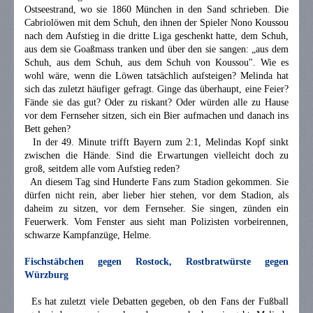
Ostseestrand, wo sie 1860 München in den Sand schrieben. Die
Cabriolöwen mit dem Schuh, den ihnen der Spieler Nono Koussou
nach dem Aufstieg in die dritte Liga geschenkt hatte, dem Schuh,
aus dem sie Goaßmass tranken und über den sie sangen: „aus dem
Schuh, aus dem Schuh, aus dem Schuh von Koussou". Wie es
wohl wäre, wenn die Löwen tatsächlich aufsteigen? Melinda hat
sich das zuletzt häufiger gefragt. Ginge das überhaupt, eine Feier?
Fände sie das gut? Oder zu riskant? Oder würden alle zu Hause
vor dem Fernseher sitzen, sich ein Bier aufmachen und danach ins
Bett gehen?
In der 49. Minute trifft Bayern zum 2:1, Melindas Kopf sinkt
zwischen die Hände. Sind die Erwartungen vielleicht doch zu
groß, seitdem alle vom Aufstieg reden?
An diesem Tag sind Hunderte Fans zum Stadion gekommen. Sie
dürfen nicht rein, aber lieber hier stehen, vor dem Stadion, als
daheim zu sitzen, vor dem Fernseher. Sie singen, zünden ein
Feuerwerk. Vom Fenster aus sieht man Polizisten vorbeirennen,
schwarze Kampfanzüge, Helme.
Fischstäbchen gegen Rostock, Rostbratwürste gegen
Würzburg
Es hat zuletzt viele Debatten gegeben, ob den Fans der Fußball