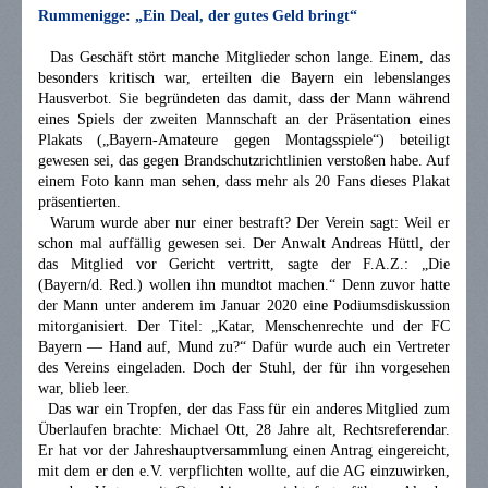
Rummenigge: „Ein Deal, der gutes Geld bringt“
Das Geschäft stört manche Mitglieder schon lange. Einem, das
besonders kritisch war, erteilten die Bayern ein lebenslanges
Hausverbot. Sie begründeten das damit, dass der Mann während
eines Spiels der zweiten Mannschaft an der Präsentation eines
Plakats („Bayern-Amateure gegen Montagsspiele“) beteiligt
gewesen sei, das gegen Brandschutzrichtlinien verstoßen habe. Auf
einem Foto kann man sehen, dass mehr als 20 Fans dieses Plakat
präsentierten.
Warum wurde aber nur einer bestraft? Der Verein sagt: Weil er
schon mal auffällig gewesen sei. Der Anwalt Andreas Hüttl, der
das Mitglied vor Gericht vertritt, sagte der F.A.Z.: „Die
(Bayern/d. Red.) wollen ihn mundtot machen.“ Denn zuvor hatte
der Mann unter anderem im Januar 2020 eine Podiumsdiskussion
mitorganisiert. Der Titel: „Katar, Menschenrechte und der FC
Bayern — Hand auf, Mund zu?“ Dafür wurde auch ein Vertreter
des Vereins eingeladen. Doch der Stuhl, der für ihn vorgesehen
war, blieb leer.
Das war ein Tropfen, der das Fass für ein anderes Mitglied zum
Überlaufen brachte: Michael Ott, 28 Jahre alt, Rechtsreferendar.
Er hat vor der Jahreshauptversammlung einen Antrag eingereicht,
mit dem er den e.V. verpflichten wollte, auf die AG einzuwirken,