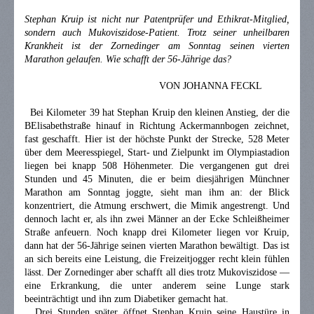
Stephan Kruip ist nicht nur Patentprüfer und Ethikrat-Mitglied,
sondern auch Mukoviszidose-Patient. Trotz seiner unheilbaren
Krankheit ist der Zornedinger am Sonntag seinen vierten
Marathon gelaufen. Wie schafft der 56-Jährige das?
VON JOHANNA FECKL
B
ei Kilometer 39 hat Stephan Kruip den kleinen Anstieg, der die
B
Elisabethstraße hinauf in Richtung Ackermannbogen zeichnet,
fast geschafft. Hier ist der höchste Punkt der Strecke, 528 Meter
über dem Meeresspiegel, Start- und Zielpunkt im Olympiastadion
liegen bei knapp 508 Höhenmeter. Die vergangenen gut drei
Stunden und 45 Minuten, die er beim diesjährigen Münchner
Marathon am Sonntag joggte, sieht man ihm an: der Blick
konzentriert, die Atmung erschwert, die Mimik angestrengt. Und
dennoch lacht er, als ihn zwei Männer an der Ecke Schleißheimer
Straße anfeuern. Noch knapp drei Kilometer liegen vor Kruip,
dann hat der 56-Jährige seinen vierten Marathon bewältigt. Das ist
an sich bereits eine Leistung, die Freizeitjogger recht klein fühlen
lässt. Der Zornedinger aber schafft all dies trotz Mukoviszidose —
eine Erkrankung, die unter anderem seine Lunge stark
beeinträchtigt und ihn zum Diabetiker gemacht hat.
Drei Stunden später öffnet Stephan Kruip seine Haustüre in