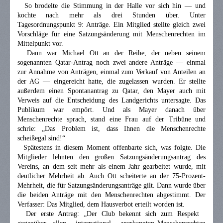
So brodelte die Stimmung in der Halle vor sich hin — und
kochte nach mehr als drei Stunden über. Unter
Tagesordnungspunkt 9: Anträge. Ein Mitglied stellte gleich zwei
Vorschläge für eine Satzungsänderung mit Menschenrechten im
Mittelpunkt vor.
Dann war Michael Ott an der Reihe, der neben seinem
sogenannten Qatar-Antrag noch zwei andere Anträge — einmal
zur Annahme von Anträgen, einmal zum Verkauf von Anteilen an
der AG — eingereicht hatte, die zugelassen wurden. Er stellte
außerdem einen Spontanantrag zu Qatar, den Mayer auch mit
Verweis auf die Entscheidung des Landgerichts untersagte. Das
Publikum war empört. Und als Mayer danach über
Menschenrechte sprach, stand eine Frau auf der Tribüne und
schrie: „Das Problem ist, dass Ihnen die Menschenrechte
scheißegal sind!“
Spätestens in diesem Moment offenbarte sich, was folgte. Die
Mitglieder lehnten den großen Satzungsänderungsantrag des
Vereins, an dem seit mehr als einem Jahr gearbeitet wurde, mit
deutlicher Mehrheit ab. Auch Ott scheiterte an der 75-Prozent-
Mehrheit, die für Satzungsänderungsanträge gilt. Dann wurde über
die beiden Anträge mit den Menschenrechten abgestimmt. Der
Verfasser: Das Mitglied, dem Hausverbot erteilt worden ist.
Der erste Antrag: „Der Club bekennt sich zum Respekt