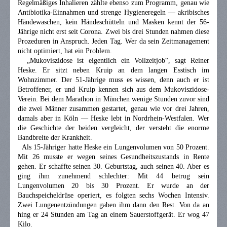
Regelmäßiges Inhalieren zählte ebenso zum Programm, genau wie
Antibiotika-Einnahmen und strenge Hygieneregeln — akribisches
Händewaschen, kein Händeschütteln und Masken kennt der 56-
Jährige nicht erst seit Corona. Zwei bis drei Stunden nahmen diese
Prozeduren in Anspruch. Jeden Tag. Wer da sein Zeitmanagement
nicht optimiert, hat ein Problem.
„Mukoviszidose ist eigentlich ein Vollzeitjob“, sagt Reiner
Heske. Er sitzt neben Kruip an dem langen Esstisch im
Wohnzimmer. Der 51-Jährige muss es wissen, denn auch er ist
Betroffener, er und Kruip kennen sich aus dem Mukoviszidose-
Verein. Bei dem Marathon in München wenige Stunden zuvor sind
die zwei Männer zusammen gestartet, genau wie vor drei Jahren,
damals aber in Köln — Heske lebt in Nordrhein-Westfalen. Wer
die Geschichte der beiden vergleicht, der versteht die enorme
Bandbreite der Krankheit.
Als 15-Jähriger hatte Heske ein Lungenvolumen von 50 Prozent.
Mit 26 musste er wegen seines Gesundheitszustands in Rente
gehen. Er schaffte seinen 30. Geburtstag, auch seinen 40. Aber es
ging ihm zunehmend schlechter: Mit 44 betrug sein
Lungenvolumen 20 bis 30 Prozent. Er wurde an der
Bauchspeicheldrüse operiert, es folgten sechs Wochen Intensiv.
Zwei Lungenentzündungen gaben ihm dann den Rest. Von da an
hing er 24 Stunden am Tag an einem Sauerstoffgerät. Er wog 47
Kilo.