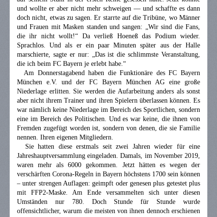
und wollte er aber nicht mehr schweigen — und schaffte es dann
doch nicht, etwas zu sagen. Er starrte auf die Tribüne, wo Männer
und Frauen mit Masken standen und sangen: „Wir sind die Fans,
die ihr nicht wollt!“ Da verließ Hoeneß das Podium wieder.
Sprachlos. Und als er ein paar Minuten später aus der Halle
marschierte, sagte er nur: „Das ist die schlimmste Veranstaltung,
die ich beim FC Bayern je erlebt habe.“
Am Donnerstagabend haben die Funktionäre des FC Bayern
München e.V. und der FC Bayern München AG eine große
Niederlage erlitten. Sie werden die Aufarbeitung anders als sonst
aber nicht ihrem Trainer und ihren Spielern überlassen können. Es
war nämlich keine Niederlage im Bereich des Sportlichen, sondern
eine im Bereich des Politischen. Und es war keine, die ihnen von
Fremden zugefügt worden ist, sondern von denen, die sie Familie
nennen. Ihren eigenen Mitgliedern.
Sie hatten diese erstmals seit zwei Jahren wieder für eine
Jahreshauptversammlung eingeladen. Damals, im November 2019,
waren mehr als 6000 gekommen. Jetzt hätten es wegen der
verschärften Corona-Regeln in Bayern höchstens 1700 sein können
– unter strengen Auflagen: geimpft oder genesen plus getestet plus
mit FFP2-Maske. Am Ende versammelten sich unter diesen
Umständen nur 780. Doch Stunde für Stunde wurde
offensichtlicher, warum die meisten von ihnen dennoch erschienen