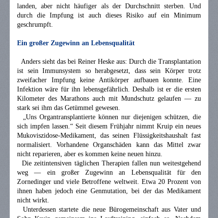
landen, aber nicht häufiger als der Durchschnitt sterben. Und
durch die Impfung ist auch dieses Risiko auf ein Minimum
geschrumpft.
Ein großer Zugewinn an Lebensqualität
Anders sieht das bei Reiner Heske aus: Durch die Transplantation
ist sein Immunsystem so herabgesetzt, dass sein Körper trotz
zweifacher Impfung keine Antikörper aufbauen konnte. Eine
Infektion wäre für ihn lebensgefährlich. Deshalb ist er die ersten
Kilometer des Marathons auch mit Mundschutz gelaufen — zu
stark sei ihm das Getümmel gewesen.
„Uns Organtransplantierte können nur diejenigen schützen, die
sich impfen lassen.“ Seit diesem Frühjahr nimmt Kruip ein neues
Mukoviszidose-Medikament, das seinen Flüssigkeitshaushalt fast
normalisiert. Vorhandene Organschäden kann das Mittel zwar
nicht reparieren, aber es kommen keine neuen hinzu.
Die zeitintensiven täglichen Therapien fallen nun weitestgehend
weg — ein großer Zugewinn an Lebensqualität für den
Zornedinger und viele Betroffene weltweit. Etwa 20 Prozent von
ihnen haben jedoch eine Genmutation, bei der das Medikament
nicht wirkt.
Unterdessen startete die neue Bürogemeinschaft aus Vater und