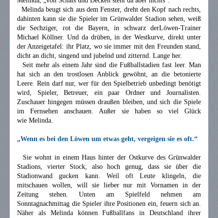
Melinda, „von Schals und Decken steht da aber nichts“.
Melinda beugt sich aus dem Fenster, dreht den Kopf nach rechts,
dahinten kann sie die Spieler im Grünwalder Stadion sehen, weiß
die Sechziger, rot die Bayern, in schwarz derLöwen-Trainer
Michael Köllner. Und da drüben, in der Westkurve, direkt unter
der Anzeigetafel: ihr Platz, wo sie immer mit den Freunden stand,
dicht an dicht, singend und jubelnd und zitternd. Lange her.
Seit mehr als einem Jahr sind die Fußballstadien fast leer. Man
hat sich an den trostlosen Anblick gewöhnt, an die betonierte
Leere. Rein darf nur, wer für den Spielbetrieb unbedingt benötigt
wird, Spieler, Betreuer, ein paar Ordner und Journalisten.
Zuschauer hingegen müssen draußen bleiben, und sich die Spiele
im Fernsehen anschauen. Außer sie haben so viel Glück
wie Melinda.
„Wenn es bei den Löwen um etwas geht, vergeigen sie es oft.“
Sie wohnt in einem Haus hinter der Ostkurve des Grünwalder
Stadions, vierter Stock, also hoch genug, dass sie über die
Stadionwand gucken kann. Weil oft Leute klingeln, die
mitschauen wollen, will sie lieber nur mit Vornamen in der
Zeitung stehen. Unten am Spielfeld nehmen am
Sonntagnachmittag die Spieler ihre Positionen ein, feuern sich an.
Näher als Melinda können Fußballfans in Deutschland ihrer