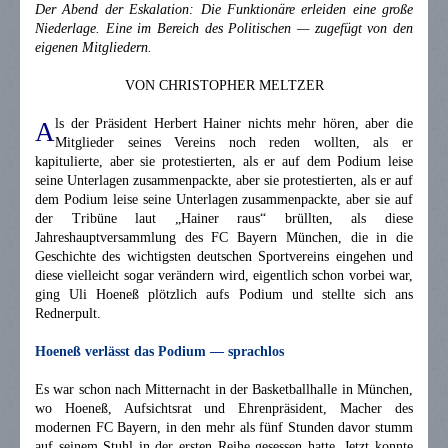
Der Abend der Eskalation: Die Funktionäre erleiden eine große
Niederlage. Eine im Bereich des Politischen — zugefügt von den
eigenen Mitgliedern.
VON CHRISTOPHER MELTZER
ls der Präsident Herbert Hainer nichts mehr hören, aber die
A
Mitglieder seines Vereins noch reden wollten, als er
kapitulierte, aber sie protestierten, als er auf dem Podium leise
seine Unterlagen zusammenpackte, aber sie protestierten, als er auf
dem Podium leise seine Unterlagen zusammenpackte, aber sie auf
der Tribüne laut „Hainer raus“ brüllten, als diese
Jahreshauptversammlung des FC Bayern München, die in die
Geschichte des wichtigsten deutschen Sportvereins eingehen und
diese vielleicht sogar verändern wird, eigentlich schon vorbei war,
ging Uli Hoeneß plötzlich aufs Podium und stellte sich ans
Rednerpult.
Hoeneß verlässt das Podium — sprachlos
Es war schon nach Mitternacht in der Basketballhalle in München,
wo Hoeneß, Aufsichtsrat und Ehrenpräsident, Macher des
modernen FC Bayern, in den mehr als fünf Stunden davor stumm
auf seinem Stuhl in der ersten Reihe gesessen hatte. Jetzt konnte