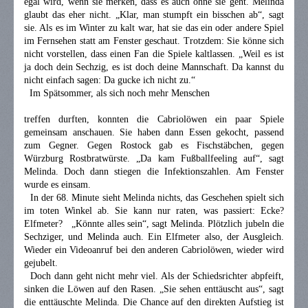
egal wird, wenn sie merken, dass es auch ohne sie geht. Melinda
glaubt das eher nicht. „Klar, man stumpft ein bisschen ab“, sagt
sie. Als es im Winter zu kalt war, hat sie das ein oder andere Spiel
im Fernsehen statt am Fenster geschaut. Trotzdem: Sie könne sich
nicht vorstellen, dass einen Fan die Spiele kaltlassen. „Weil es ist
ja doch dein Sechzig, es ist doch deine Mannschaft. Da kannst du
nicht einfach sagen: Da gucke ich nicht zu.“
Im Spätsommer, als sich noch mehr Menschen
treffen durften, konnten die Cabriolöwen ein paar Spiele
gemeinsam anschauen. Sie haben dann Essen gekocht, passend
zum Gegner. Gegen Rostock gab es Fischstäbchen, gegen
Würzburg Rostbratwürste. „Da kam Fußballfeeling auf“, sagt
Melinda. Doch dann stiegen die Infektionszahlen. Am Fenster
wurde es einsam.
In der 68. Minute sieht Melinda nichts, das Geschehen spielt sich
im toten Winkel ab. Sie kann nur raten, was passiert: Ecke?
Elfmeter? „Könnte alles sein“, sagt Melinda. Plötzlich jubeln die
Sechziger, und Melinda auch. Ein Elfmeter also, der Ausgleich.
Wieder ein Videoanruf bei den anderen Cabriolöwen, wieder wird
gejubelt.
Doch dann geht nicht mehr viel. Als der Schiedsrichter abpfeift,
sinken die Löwen auf den Rasen. „Sie sehen enttäuscht aus“, sagt
die enttäuschte Melinda. Die Chance auf den direkten Aufstieg ist