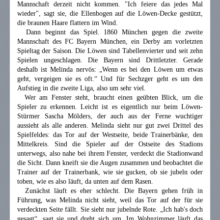
Mannschaft derzeit nicht kommen. "Ich feiere das jedes Mal
wieder", sagt sie, die Ellenbogen auf die Löwen-Decke gestützt,
die braunen Haare flattern im Wind.
Dann beginnt das Spiel. 1860 München gegen die zweite
Mannschaft des FC Bayern München, ein Derby am vorletzten
Spieltag der Saison. Die Löwen sind Tabellenvierter und seit zehn
Spielen ungeschlagen. Die Bayern sind Drittletzter. Gerade
deshalb ist Melinda nervös: „Wenn es bei den Löwen um etwas
geht, vergeigen sie es oft.“ Und für Sechzger geht es um den
Aufstieg in die zweite Liga, also um sehr viel.
Wer am Fenster steht, braucht einen geübten Blick, um die
Spieler zu erkennen. Leicht ist es eigentlich nur beim Löwen-
Stürmer Sascha Mölders, der auch aus der Ferne wuchtiger
aussieht als alle anderen. Melinda sieht nur gut zwei Drittel des
Spielfeldes: das Tor auf der Westseite, beide Trainerbänke, den
Mittelkreis. Sind die Spieler auf der Ostseite des Stadions
unterwegs, also nahe bei ihrem Fenster, verdeckt die Stadionwand
die Sicht. Dann kneift sie die Augen zusammen und beobachtet die
Trainer auf der Trainerbank, wie sie gucken, ob sie jubeln oder
toben, wie es also läuft, da unten auf dem Rasen.
Zunächst läuft es eher schlecht. Die Bayern gehen früh in
Führung, was Melinda nicht sieht, weil das Tor auf der für sie
verdeckten Seite fällt. Sie sieht nur jubelnde Rote. „Ich hab's doch
gesagt“, sagt sie und dreht sich um. Im Wohnzimmer läuft das